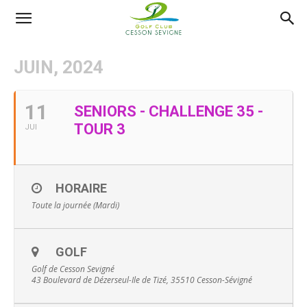
AS
JUIN, 2024
Golf
11
SENIORS - CHALLENGE 35 -
TOUR 3
JUI
Cesson
HORAIRE
Sevigné
Toute la journée (Mardi)
GOLF
Golf de Cesson Sevigné
43 Boulevard de Dézerseul-Ile de Tizé, 35510 Cesson-Sévigné