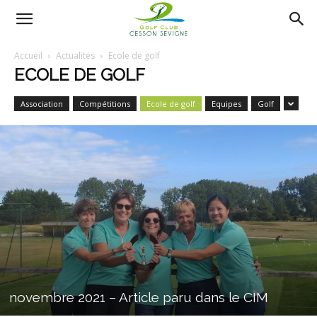
AS
Accueil
Actualités
Ecole de golf
ECOLE DE GOLF
Golf
Association
Compétitions
Ecole de golf
Equipes
Golf
Cesson
Sevigné
novembre 2021 – Article paru dans le CIM