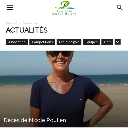
AS
Accueil
Actualités
ACTUALITÉS
Golf
Association
Compétitions
Ecole de golf
Equipes
Golf
Cesson
Sevigné
Décès de Nicole Poullen