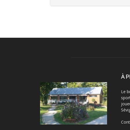
À 
Le b
spor
joue
Sévi
Cont