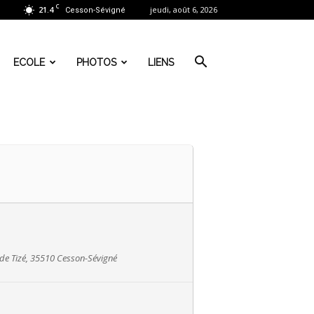
C
21.4
jeudi, août 6, 2026
Cesson-Sévigné
ECOLE
PHOTOS
LIENS
 de Tizé, 35510 Cesson-Sévigné