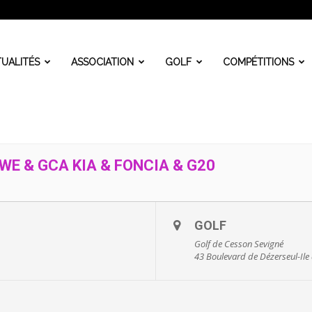
UALITÉS
ASSOCIATION
GOLF
COMPÉTITIONS
WE & GCA KIA & FONCIA & G20
GOLF
Golf de Cesson Sevigné
43 Boulevard de Dézerseul-Ile