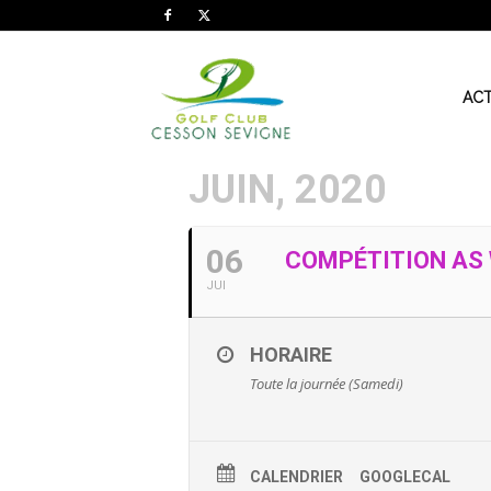
AS
ACT
JUIN, 2020
Golf
06
COMPÉTITION AS 
Cesson
JUI
HORAIRE
Sevigné
Toute la journée (Samedi)
CALENDRIER
GOOGLECAL