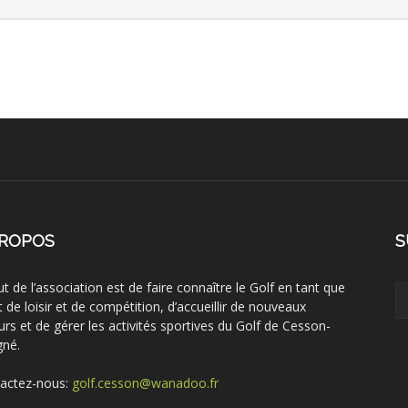
PROPOS
S
ut de l’association est de faire connaître le Golf en tant que
t de loisir et de compétition, d’accueillir de nouveaux
urs et de gérer les activités sportives du Golf de Cesson-
gné.
actez-nous:
golf.cesson@wanadoo.fr