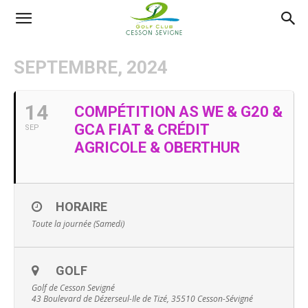
AS
SEPTEMBRE, 2024
Golf
14
COMPÉTITION AS WE & G20 &
GCA FIAT & CRÉDIT
SEP
Cesson
AGRICOLE & OBERTHUR
Sevigné
HORAIRE
Toute la journée (Samedi)
GOLF
Golf de Cesson Sevigné
43 Boulevard de Dézerseul-Ile de Tizé, 35510 Cesson-Sévigné