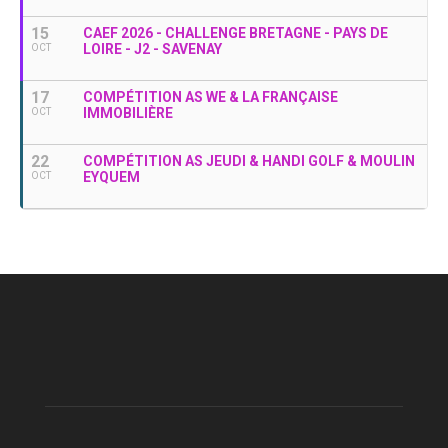
15
CAEF 2026 - CHALLENGE BRETAGNE - PAYS DE
LOIRE - J2 - SAVENAY
OCT
17
COMPÉTITION AS WE & LA FRANÇAISE
IMMOBILIÈRE
OCT
22
COMPÉTITION AS JEUDI & HANDI GOLF & MOULIN
EYQUEM
OCT