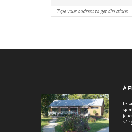
À 
Le b
spor
joue
Sévi