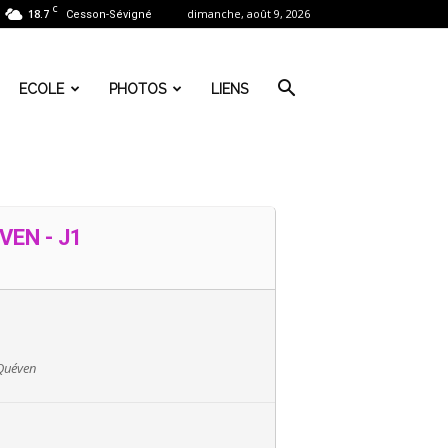
C
18.7
dimanche, août 9, 2026
Cesson-Sévigné
ECOLE
PHOTOS
LIENS
VEN - J1
 Quéven