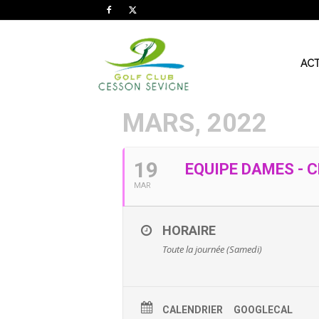
AS
ACT
MARS, 2022
Golf
19
EQUIPE DAMES - 
Cesson
MAR
HORAIRE
Sevigné
Toute la journée (Samedi)
CALENDRIER
GOOGLECAL