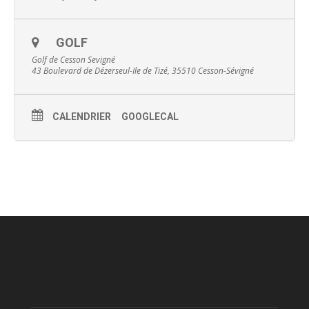
GOLF
Golf de Cesson Sevigné
43 Boulevard de Dézerseul-Ile de Tizé, 35510 Cesson-Sévigné
CALENDRIER
GOOGLECAL