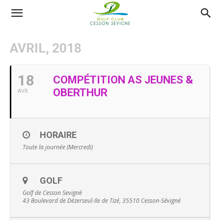
AS
AVRIL, 2018
Golf
18
COMPÉTITION AS JEUNES &
OBERTHUR
AVR
Cesson
HORAIRE
Sevigné
Toute la journée (Mercredi)
GOLF
Golf de Cesson Sevigné
43 Boulevard de Dézerseul-Ile de Tizé, 35510 Cesson-Sévigné