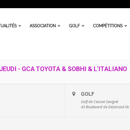
UALITÉS
ASSOCIATION
GOLF
COMPÉTITIONS
EUDI - GCA TOYOTA & SOBHI & L'ITALIANO
GOLF
Golf de Cesson Sevigné
43 Boulevard de Dézerseul-Ile