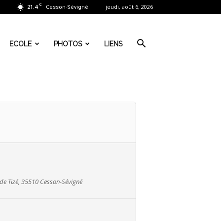
C
21.4
jeudi, août 6, 2026
Cesson-Sévigné
ECOLE
PHOTOS
LIENS
 de Tizé, 35510 Cesson-Sévigné