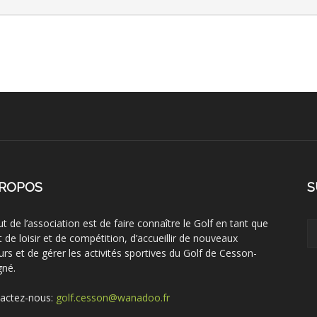
PROPOS
S
ut de l’association est de faire connaître le Golf en tant que
t de loisir et de compétition, d’accueillir de nouveaux
urs et de gérer les activités sportives du Golf de Cesson-
gné.
actez-nous:
golf.cesson@wanadoo.fr