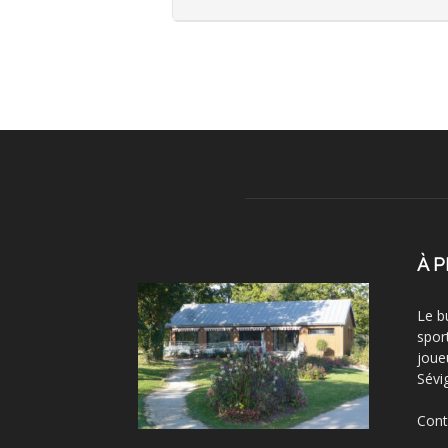
À 
Le b
spor
joue
Sévi
Cont