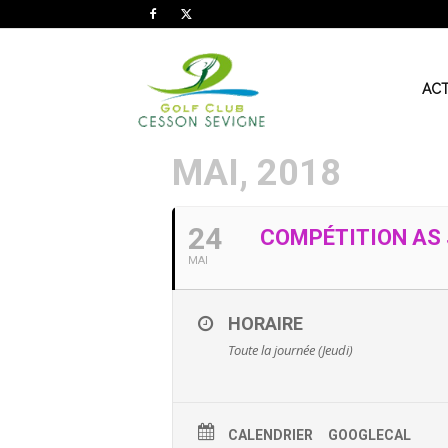
AS
ACT
MAI, 2018
Golf
24
COMPÉTITION AS J
Cesson
MAI
HORAIRE
Sevigné
Toute la journée (Jeudi)
CALENDRIER
GOOGLECAL