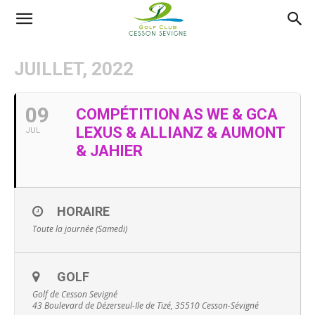
AS
JUILLET, 2022
Golf
09
COMPÉTITION AS WE & GCA
LEXUS & ALLIANZ & AUMONT
JUL
Cesson
& JAHIER
Sevigné
HORAIRE
Toute la journée (Samedi)
GOLF
Golf de Cesson Sevigné
43 Boulevard de Dézerseul-Ile de Tizé, 35510 Cesson-Sévigné