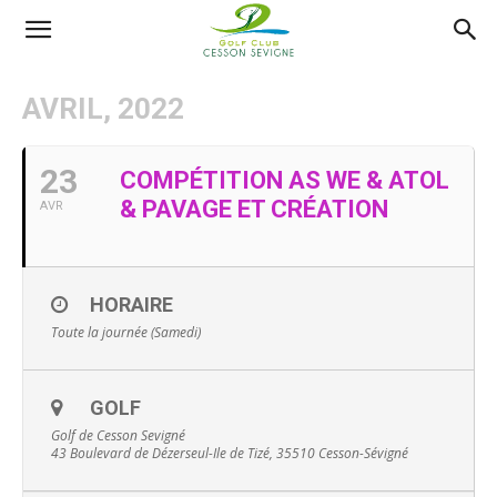
AS
AVRIL, 2022
Golf
23
COMPÉTITION AS WE & ATOL
& PAVAGE ET CRÉATION
AVR
Cesson
HORAIRE
Sevigné
Toute la journée (Samedi)
GOLF
Golf de Cesson Sevigné
43 Boulevard de Dézerseul-Ile de Tizé, 35510 Cesson-Sévigné