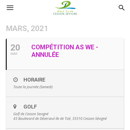
AS
MARS, 2021
Golf
20
COMPÉTITION AS WE -
ANNULÉE
MAR
Cesson
HORAIRE
Sevigné
Toute la journée (Samedi)
GOLF
Golf de Cesson Sevigné
43 Boulevard de Dézerseul-Ile de Tizé, 35510 Cesson-Sévigné