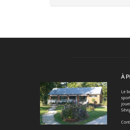
À 
Le b
spor
joue
Sévi
Cont