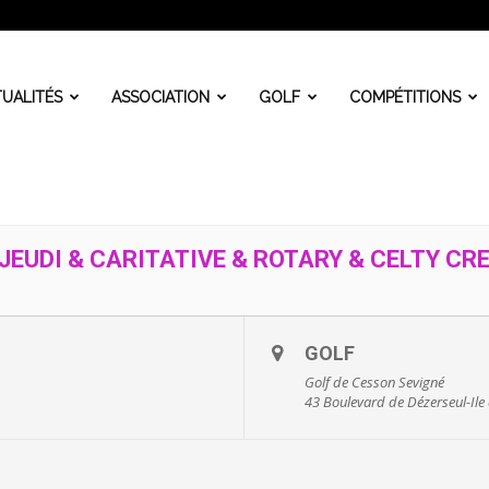
UALITÉS
ASSOCIATION
GOLF
COMPÉTITIONS
JEUDI & CARITATIVE & ROTARY & CELTY CRE
GOLF
Golf de Cesson Sevigné
43 Boulevard de Dézerseul-Ile