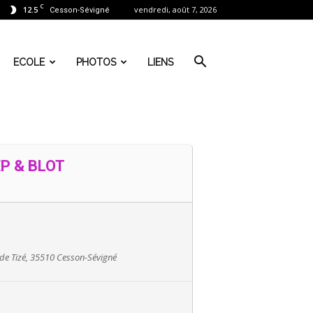
C
12.5
vendredi, août 7, 2026
Cesson-Sévigné
ECOLE
PHOTOS
LIENS
P & BLOT
 de Tizé, 35510 Cesson-Sévigné