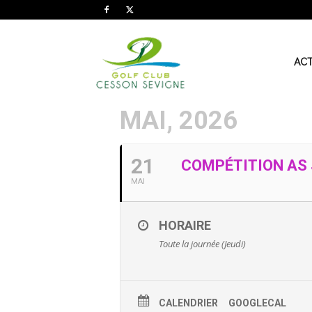
AS
ACT
MAI, 2026
Golf
21
COMPÉTITION AS 
Cesson
MAI
HORAIRE
Sevigné
Toute la journée (Jeudi)
CALENDRIER
GOOGLECAL