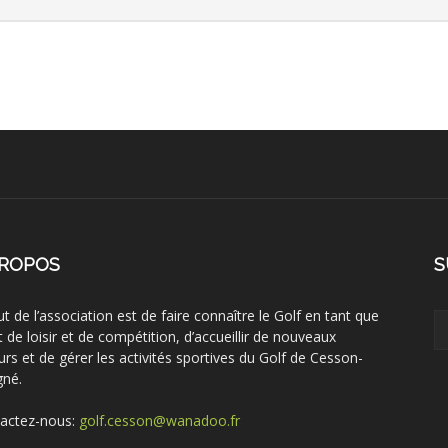
PROPOS
S
ut de l’association est de faire connaître le Golf en tant que
t de loisir et de compétition, d’accueillir de nouveaux
urs et de gérer les activités sportives du Golf de Cesson-
gné.
actez-nous:
golf.cesson@wanadoo.fr