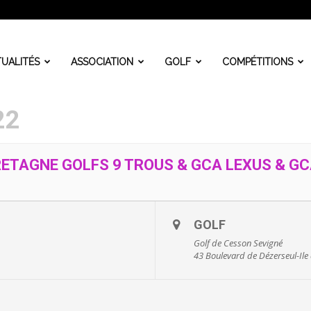
UALITÉS
ASSOCIATION
GOLF
COMPÉTITIONS
22
TAGNE GOLFS 9 TROUS & GCA LEXUS & G
GOLF
Golf de Cesson Sevigné
43 Boulevard de Dézerseul-Ile