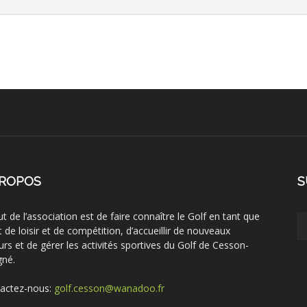
PROPOS
S
ut de l’association est de faire connaître le Golf en tant que
t de loisir et de compétition, d’accueillir de nouveaux
urs et de gérer les activités sportives du Golf de Cesson-
gné.
actez-nous:
golf.cesson@wanadoo.fr