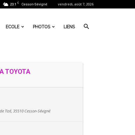
C
23.1
vendredi, août 7, 2026
Cesson-Sévigné
ECOLE
PHOTOS
LIENS
CA TOYOTA
 de Tizé, 35510 Cesson-Sévigné