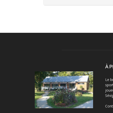
À 
Le b
spor
joue
Sévi
Cont