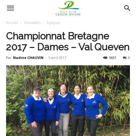
AS
Accueil
Actualités
Equipes
Championnat Bretagne
Golf
2017 – Dames – Val Queven
Par
Nadine CHAUVIN
-
5 avril 2017
5631
0
Cesson
Sevigné