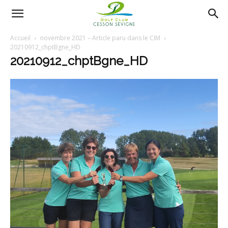
AS
Accueil
novembre 2021 – Article paru dans le CIM
20210912_chptBgne_HD
20210912_chptBgne_HD
Golf
Cesson
Sevigné