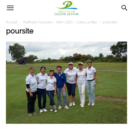
AS
Accueil
Nathalie Foussier – Aller 2021 – Caen La Mer
poursite
poursite
Golf
Cesson
Sevigné