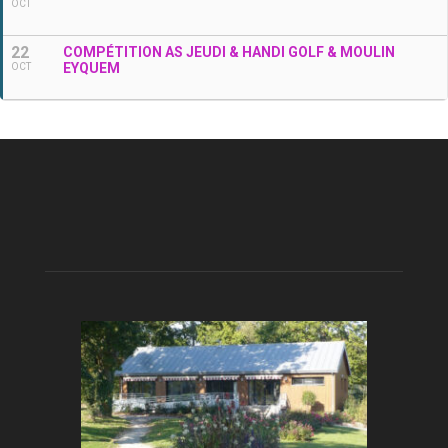
OCT
22
COMPÉTITION AS JEUDI & HANDI GOLF & MOULIN
EYQUEM
OCT