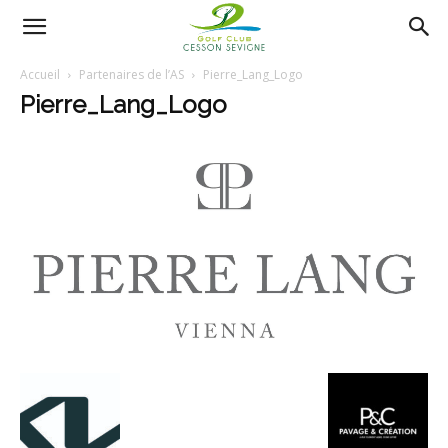
AS
Accueil
Partenaires de l’AS
Pierre_Lang_Logo
Pierre_Lang_Logo
Golf
Cesson
Sevigné