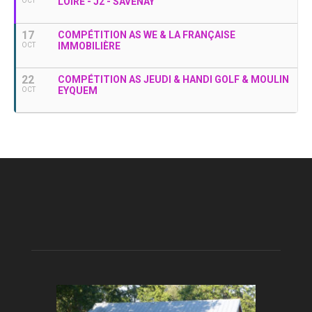
LOIRE - J2 - SAVENAY
OCT
17
COMPÉTITION AS WE & LA FRANÇAISE
IMMOBILIÈRE
OCT
22
COMPÉTITION AS JEUDI & HANDI GOLF & MOULIN
EYQUEM
OCT