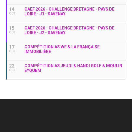
14
CAEF 2026 - CHALLENGE BRETAGNE - PAYS DE
LOIRE - J1 - SAVENAY
OCT
15
CAEF 2026 - CHALLENGE BRETAGNE - PAYS DE
LOIRE - J2 - SAVENAY
OCT
17
COMPÉTITION AS WE & LA FRANÇAISE
IMMOBILIÈRE
OCT
22
COMPÉTITION AS JEUDI & HANDI GOLF & MOULIN
EYQUEM
OCT