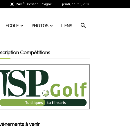
C
24.8
jeudi, août 6, 2026
Cesson-Sévigné
ECOLE
PHOTOS
LIENS
nscription Compétitions
vènements à venir