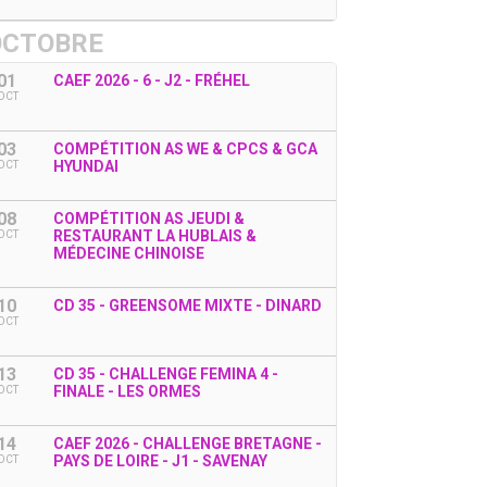
OCTOBRE
01
CAEF 2026 - 6 - J2 - FRÉHEL
OCT
03
COMPÉTITION AS WE & CPCS & GCA
HYUNDAI
OCT
08
COMPÉTITION AS JEUDI &
RESTAURANT LA HUBLAIS &
OCT
MÉDECINE CHINOISE
10
CD 35 - GREENSOME MIXTE - DINARD
OCT
13
CD 35 - CHALLENGE FEMINA 4 -
FINALE - LES ORMES
OCT
14
CAEF 2026 - CHALLENGE BRETAGNE -
PAYS DE LOIRE - J1 - SAVENAY
OCT