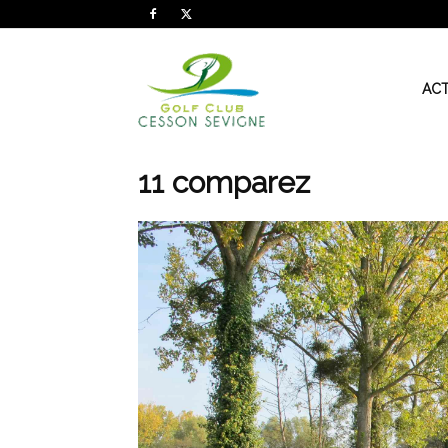
AS
ACT
Golf
11 comparez
Cesson
Sevigné