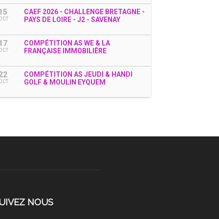
15
CAEF 2026 - CHALLENGE BRETAGNE -
PAYS DE LOIRE - J2 - SAVENAY
OCT
17
COMPÉTITION AS WE & LA
FRANÇAISE IMMOBILIÈRE
OCT
22
COMPÉTITION AS JEUDI & HANDI
GOLF & MOULIN EYQUEM
OCT
UIVEZ NOUS