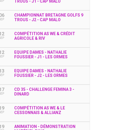
TROUS - J1 - CAP MALO
SEP
06
CHAMPIONNAT BRETAGNE GOLFS 9
TROUS - J2 - CAP MALO
SEP
12
COMPÉTITION AS WE & CRÉDIT
AGRICOLE & RIV
SEP
12
EQUIPE DAMES - NATHALIE
FOUSSIER - J1 - LES ORMES
SEP
13
EQUIPE DAMES - NATHALIE
FOUSSIER - J2 - LES ORMES
SEP
17
CD 35 - CHALLENGE FEMINA 3 -
DINARD
SEP
19
COMPÉTITION AS WE & LE
CESSONNAIS & ALLIANZ
SEP
19
ANIMATION - DÉMONSTRATION